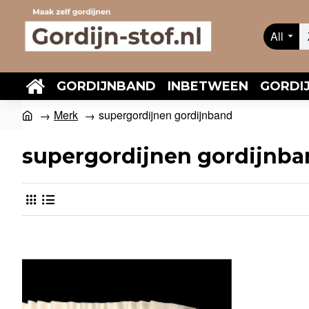
All
GORDIJNBAND
INBETWEEN
GORDI
Merk
supergordijnen gordijnband
supergordijnen gordijnb