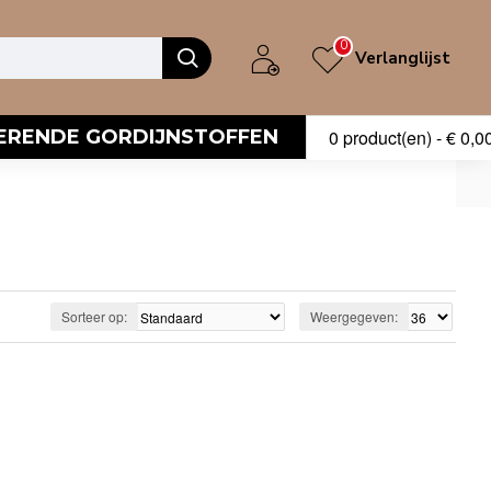
0
Verlanglijst
ERENDE GORDIJNSTOFFEN
0 product(en) - € 0,0
Sorteer op:
Weergegeven: