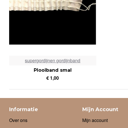
supergordijnen gordijnband
Plooiband smal
€ 1,00
Informatie
Mijn Account
Over ons
Mijn account